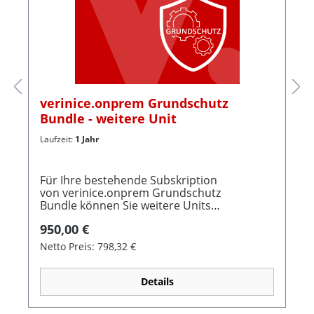
verinice.onprem Grundschutz
Bundle - weitere Unit
Laufzeit:
1 Jahr
Für Ihre bestehende Subskription
von verinice.onprem Grundschutz
Bundle können Sie weitere Units
hinzubuchen, um Mandanten oder weitere
950,00 €
Gliederungen Ihrer Organisation
unabhängig zu verwalten.Nach dem Kauf
Netto Preis: 798,32 €
wird die Unit in der Fachanwendung
konfiguriert und kann mit einem Profil (wie
dem Demo-Profil) gefüllt werden. So kaufen
Details
Sie ein: Abonnieren Sie eine oder mehrere
Units für Ihre bestehende Subskription von