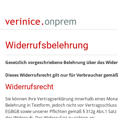
springen
Zur Hauptnavigation springen
Widerrufsbelehrung
Gesetzlich vorgeschriebene Belehrung über das Wider
Dieses Widerrufsrecht gilt nur für Verbraucher gemä
Widerrufsrecht
Sie können Ihre Vertragserklärung innerhalb eines Monats
Belehrung in Textform, jedoch nicht vor Vertragsschluss 
EGBGB sowie unserer Pflichten gemäß § 312g Abs.1 Satz 
des Widerrufs. Der Widerruf ist zu richten an: